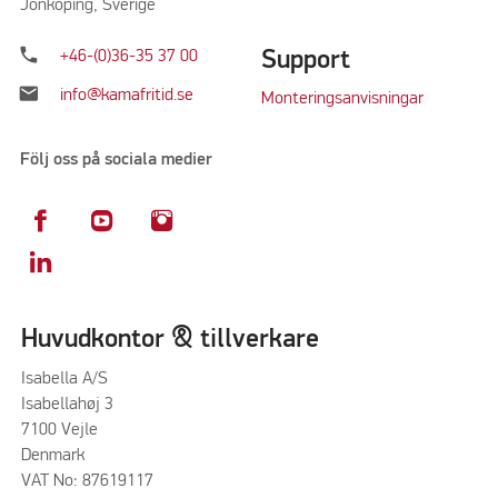
Jönköping, Sverige
phone
Support
+46-(0)36-35 37 00
mail
info@kamafritid.se
Monteringsanvisningar
Följ oss på sociala medier
Huvudkontor & tillverkare
Isabella A/S
Isabellahøj 3
7100 Vejle
Denmark
VAT No: 87619117