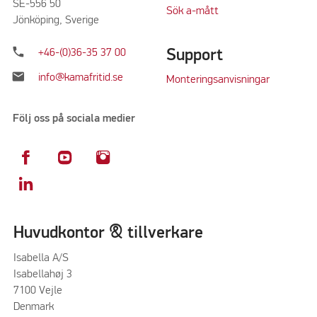
SE-556 50
Sök a-mått
Jönköping, Sverige
phone
Support
+46-(0)36-35 37 00
mail
info@kamafritid.se
Monteringsanvisningar
Följ oss på sociala medier
Huvudkontor & tillverkare
Isabella A/S
Isabellahøj 3
7100 Vejle
Denmark