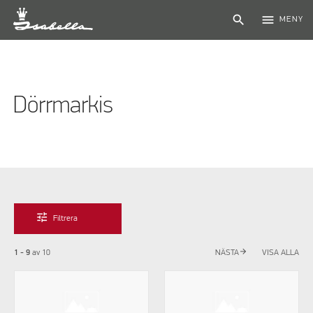
search
menu
MENY
Dörrmarkis
tune
Filtrera
arrow_forward
1 - 9
av
10
NÄSTA
VISA ALLA