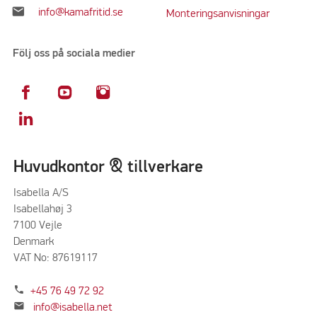
mail
info@kamafritid.se
Monteringsanvisningar
Följ oss på sociala medier
Huvudkontor & tillverkare
Isabella A/S
Isabellahøj 3
7100 Vejle
Denmark
VAT No: 87619117
phone
+45 76 49 72 92
mail
info@isabella.net