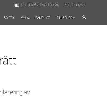
menu_book
MONTERINGSANVISNINGAR
KUNDESERVICE
search
SOLTAK
VILLA
CAMP-LET
TILLBEHÖR
keyboard_arrow_down
rätt
 placering av