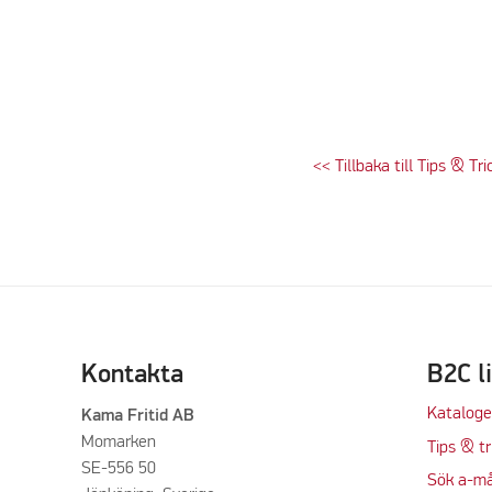
<< Tillbaka till Tips & Tri
Please accept mar
Kontakta
B2C l
Kataloge
Kama Fritid AB
Momarken
Tips & tr
SE-556 50
Sök a-må