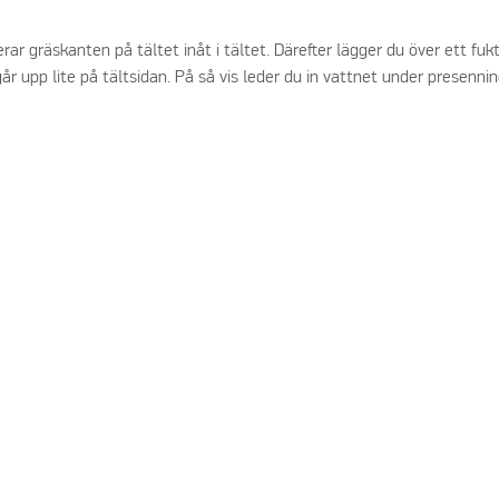
cerar gräskanten på tältet inåt i tältet. Därefter lägger du över ett f
går upp lite på tältsidan. På så vis leder du in vattnet under presenni