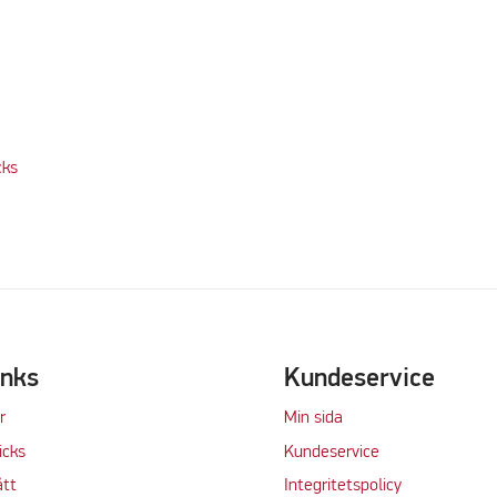
cks
keting cookies to watch this video
inks
Kundeservice
r
Min sida
icks
Kundeservice
tt
Integritetspolicy