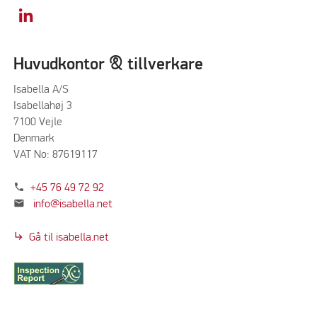
Huvudkontor & tillverkare
Isabella A/S
Isabellahøj 3
7100 Vejle
Denmark
VAT No: 87619117
phone
+45 76 49 72 92
mail
info@isabella.net
subdirectory_arrow_right
Gå til isabella.net