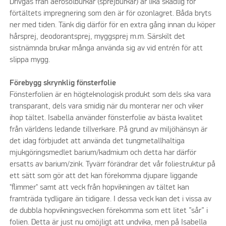
Drivgas från aerosolburkar (sprejburkar) är lika skadlig för
förtältets impregnering som den är för ozonlagret. Båda bryts
ner med tiden. Tänk dig därför för en extra gång innan du köper
hårsprej, deodorantsprej, myggsprej m.m. Särskilt det
sistnämnda brukar många använda sig av vid entrén för att
slippa mygg.
Förebygg skrynklig fönsterfolie
Fönsterfolien är en högteknologisk produkt som dels ska vara
transparant, dels vara smidig när du monterar ner och viker
ihop tältet. Isabella använder fönsterfolie av bästa kvalitet
från världens ledande tillverkare. På grund av miljöhänsyn är
det idag förbjudet att använda det tungmetallhaltiga
mjukgöringsmedlet barium/kadmium och detta har därför
ersatts av barium/zink. Tyvärr förändrar det vår foliestruktur på
ett sätt som gör att det kan förekomma djupare liggande
"flimmer" samt att veck från hopvikningen av tältet kan
framträda tydligare än tidigare. I dessa veck kan det i vissa av
de dubbla hopvikningsvecken förekomma som ett litet ”sår” i
folien. Detta är just nu omöjligt att undvika, men på Isabella