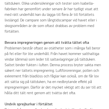
tältduken. Olika undersökningar och tester som Isabella-
fabriken har genomfört under senare år har tydligt visat att
med rätt underhåll kan du lägga till flera år till förtältets
livslängd. De campare som långtidscampar vid havet eller i
skogsområden är de som oftast drabbas av problem med
förtälten.
Bevara impregneringen genom att tvätta tältet ofta
Problemen består oftast av otätheter som i många fall beror
på fel eller för lite underhåll. Från havet kommer salthaltiga
vindar (dimma) som leder till saltavlagringar på tältduken.
Saltet binder fukten i luften. Denna process bryter sakta men
säkert ner tältets impregnering. Luftföroreningar, pollen och
exkrement från bladlöss och fåglar kan också, om de får lov
att sätta sig på tältduken, ha en nedbrytande effekt på
impregneringen. Därför är det mycket viktigt att du ser till att
hålla ditt tält rent genom att tvätta det ofta.
Undvik sprejburkar i förtältet