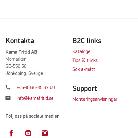
Kontakta
B2C links
Kataloger
Kama Fritid AB
Momarken
Tips & tricks
SE-556 50
Sök a-mått
Jönköping, Sverige
phone
Support
+46-(0)36-35 37 00
mail
info@kamafritid.se
Monteringsanvisningar
Följ oss på sociala medier