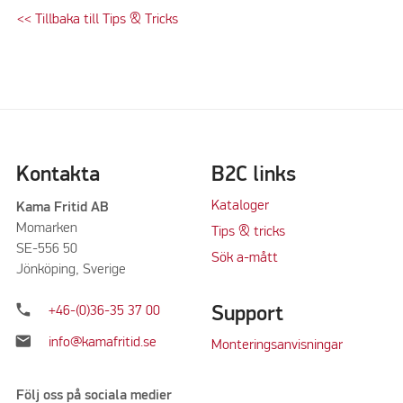
<< Tillbaka till Tips & Tricks
Kontakta
B2C links
Kataloger
Kama Fritid AB
Momarken
Tips & tricks
SE-556 50
Sök a-mått
Jönköping, Sverige
phone
Support
+46-(0)36-35 37 00
mail
info@kamafritid.se
Monteringsanvisningar
Följ oss på sociala medier