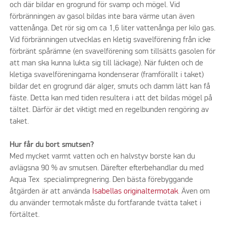
och där bildar en grogrund för svamp och mögel. Vid
förbränningen av gasol bildas inte bara värme utan även
vattenånga. Det rör sig om ca 1,6 liter vattenånga per kilo gas.
Vid förbränningen utvecklas en kletig svavelförening från icke
förbränt spårämne (en svavelförening som tillsätts gasolen för
att man ska kunna lukta sig till läckage). När fukten och de
kletiga svavelföreningarna kondenserar (framförallt i taket)
bildar det en grogrund där alger, smuts och damm lätt kan få
fäste. Detta kan med tiden resultera i att det bildas mögel på
tältet. Därför är det viktigt med en regelbunden rengöring av
taket.
Hur får du bort smutsen?
Med mycket varmt vatten och en halvstyv borste kan du
avlägsna 90 % av smutsen. Därefter efterbehandlar du med
Aqua Tex specialimpregnering. Den bästa förebyggande
åtgärden är att använda
Isabellas originaltermotak
. Även om
du använder termotak måste du fortfarande tvätta taket i
förtältet.