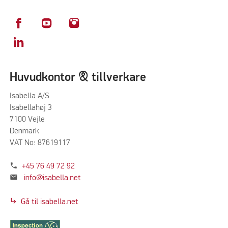
Huvudkontor & tillverkare
Isabella A/S
Isabellahøj 3
7100 Vejle
Denmark
VAT No: 87619117
phone
+45 76 49 72 92
mail
info@isabella.net
subdirectory_arrow_right
Gå til isabella.net