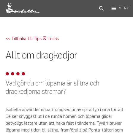
search
menu
MENY
<< Tillbaka till Tips & Tricks
Allt om dragkedjor
Vad gör du om löparna är slitna och
dragkedjorna stramar?
Isabella använder enbart dragkedjor av spiraltyp i sina förtält.
De ser snyggast ut i de runda hörnen och löparna glider
betydligt lättare utan att haka fast i tänderna. Tyvärr brukar
löparna med tiden bli slitna, framförallt på Penta-tälten som