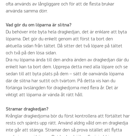
ofta används av långliggare och för att de flesta brukar
använda samma dörr.
Vad gör du om löparna är slitna?
Du behöver inte byta hela dragkedjan, det är enklare att byta
löparna. Det gör du enkelt genom att först ta bort den
aktuella sidan från tältet. Då sitter det två löpare på tältet
och två på den lösa sidan.
Dra nu löparna ända till den andra änden av dragkedjan där du
enkelt kan ta bort dem. Upprepa detta med alla löpare och se
sedan till att byta plats på dem – sätt de oanvända löparna
där de slitna har suttit och tvärtom. På detta vis kan du
förlänga livslängden för dragkedjorna med flera år. Det är
viktigt att löparna är vända åt rätt håll.
Stramar dragkedjan?
Krånglar dragkedjorna bör du först kontrollera att förtältet har
rests och spänts upp rätt. Använd aldrig våld om en dragkedja
inte går att stänga. Stramar den så prova istället att flytta