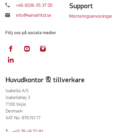
phone
Support
+46-(0)36-35 37 00
mail
info@kamafritid.se
Monteringsanvisningar
Följ oss på sociala medier
Huvudkontor & tillverkare
Isabella A/S
Isabellahøj 3
7100 Vejle
Denmark
VAT No: 87619117
phone
+45 76 49 72 92