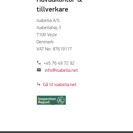
tillverkare
Isabella A/S
Isabellahøj 3
7100 Vejle
Denmark
VAT No: 87619117
phone
+45 76 49 72 92
mail
info@isabella.net
subdirectory_arrow_right
Gå til isabella.net