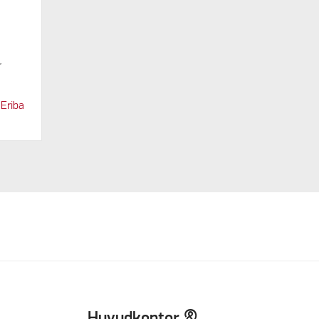
r
Eriba
Huvudkontor &