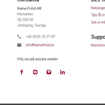
Kataloge
Kama Fritid AB
Momarken
Tips & tr
SE-556 50
Sök a-må
Jönköping, Sverige
phone
Suppo
+46-(0)36-35 37 00
mail
info@kamafritid.se
Monterin
Följ oss på sociala medier