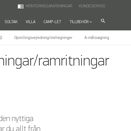
menu_book
MONTERINGSANVISNINGAR
KUNDESERVICE
search
SOLTAK
VILLA
CAMP-LET
TILLBEHÖR
keyboard_arrow_down
Q
Opstillingsvejledning/steltegninger
A-målssøgning
ingar/ramritningar
 den nyttiga
r du allt från