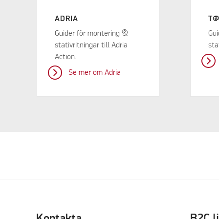
ADRIA
T
Guider för montering &
Gui
stativritningar till Adria
sta
Action.
Se mer om Adria
Kontakta
B2C l