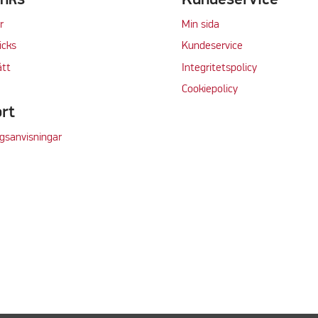
r
Min sida
icks
Kundeservice
tt
Integritetspolicy
Cookiepolicy
rt
gsanvisningar