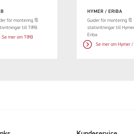
@B
HYMER / ERIBA
der för montering &
Guider för montering &
tivritningar till T@B.
stativritningar till Hyme
Eriba.
Se mer om T@B
Se mer om Hymer / 
inks
Kundeservice